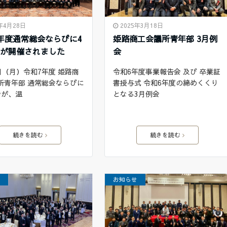
5年4月28日
2025年3月18日
年度通常総会ならびに4
姫路商工会議所青年部 3月例
会が開催されました
会
1日（月）令和7年度 姫路商
令和6年度事業報告会 及び 卒業証
所青年部 通常総会ならびに
書授与式 令和6年度の締めくくり
会が、温
となる3月例会
続きを読む
続きを読む
せ
お知らせ