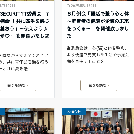
5年7月27日
2025年6月30日
SECURITYT委員会 7
６月例会「腸活で整う心と体
例会 「共に四季を感じ
～経営者の健康が企業の未来
を養おう」～伝えよう♪
をつくる～」を開催致しまし
愛♡～ を開催いたしま
た
。
当委員会は「心(脳)と体を整え、
より快適で充実した生活や事業活
ら陰ながら支えてくれてい
動を目指す」ことを
や、共に青年部活動を行う
ーと共に夏を感
続きを読む
続きを読む
せ
お知らせ