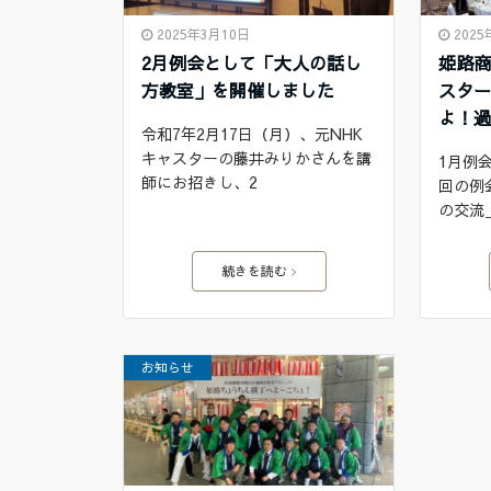
2025年3月10日
202
2月例会として「大人の話し
姫路
方教室」を開催しました
スタ
よ！
令和7年2月17日（月）、元NHK
キャスターの藤井みりかさんを講
1月例
師にお招きし、2
回の例
の交流
続きを読む
お知らせ