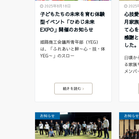
2025年8月18日
202
子どもたちの未来を育む体験
心技愛
型イベント「ひめじ未来
月家族
EXPO」開催のお知らせ
て心
感謝と
姫路商工会議所青年部（YEG）
した
は、「ふれあいと絆～心・技・体
YEG～」のスロー
⽇頃か
る家族
メンバ
続きを読む
お知らせ
お知ら