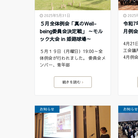
2025年5月31日
202
５月全体例会「真のWell-
令和7
being委員会決定戦」 ～モル
月例
ック大会 in 姫路球場～
4月2
工会議
５月１９日（月曜日）19:00～全
4月例
体例会が行われました。 委員会メ
ンバー、青年部
続きを読む
お知らせ
お知ら