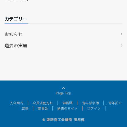
カテゴリー
お知らせ
過去の実績
Page Top
入会案内
会長活動方針
組織図
青年部名簿
青年部の
歴史
委員会
過去のサイト
ログイン
© 姫路商工会議所 青年部