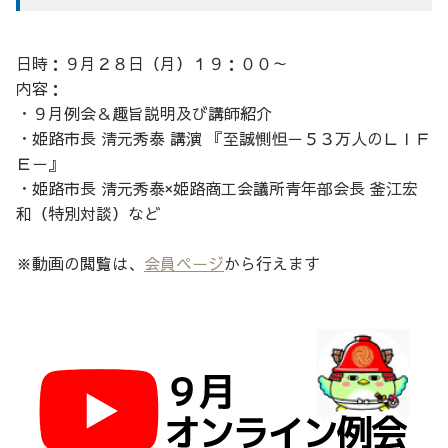
日時：９月２８日（月）１９：００～
内容：
・９月例会＆趣旨説明及び講師紹介
・姫路市長 清元秀泰 講演 『至誠惻怛－５３万人のＬＩＦ
Ｅ－』
・姫路市長 清元秀泰×姫路商工会議所青年部会長 釜江宏
和（特別対談）など
※動画の閲覧は、
会員ページ
から行えます