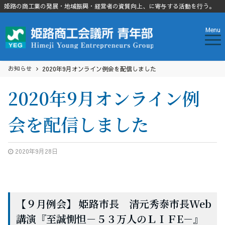
姫路の商工業の発展・地域振興・経営者の資質向上、に寄与する活動を行う。
Menu
お知らせ
2020年9月オンライン例会を配信しました
2020年9月オンライン例
会を配信しました
2020年9月28日
【９月例会】 姫路市長 清元秀泰市長Web
講演『至誠惻怛－５３万人のＬＩＦE－』